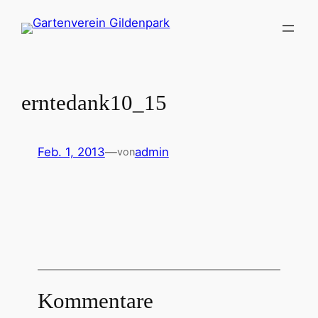
Zum
Inhalt
springen
erntedank10_15
Feb. 1, 2013
—
admin
von
Kommentare