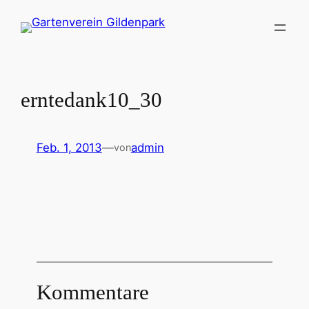
Zum
Inhalt
springen
erntedank10_30
Feb. 1, 2013
—
admin
von
Kommentare