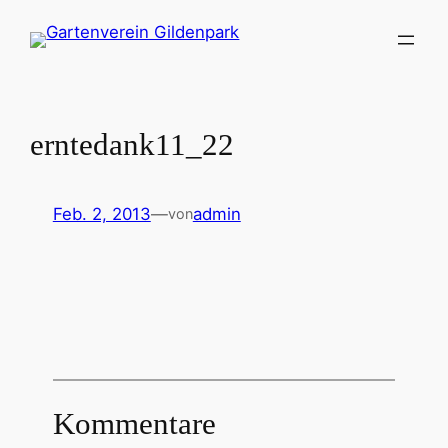
Zum
Inhalt
springen
erntedank11_22
Feb. 2, 2013
—
admin
von
Kommentare