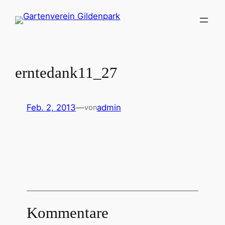
Zum
Inhalt
springen
erntedank11_27
Feb. 2, 2013
—
admin
von
Kommentare