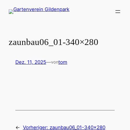
Zum
Inhalt
springen
zaunbau06_01-340×280
Dez. 11, 2025
—
tom
von
←
Vorheriger:
zaunbau06_01-340×280